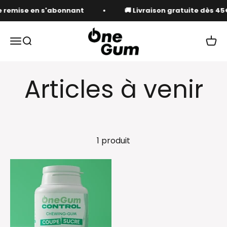
Passer au contenu
 remise en s'abonnant
🚚 Livraison gratuite dès 45
OneGum
Ouvrir la navigation
Ouvrir la recherche
Voir 
1 produit