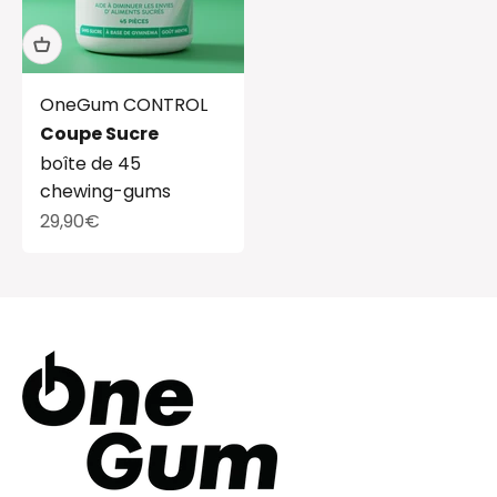
OneGum CONTROL
Coupe Sucre
boîte de 45
chewing-gums
Prix de vente
29,90€