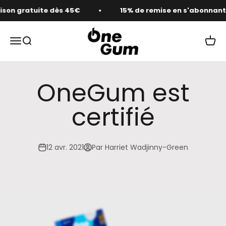
Passer au contenu
ison gratuite dès 45€
15% de remise en s'abonnant
OneGum
Ouvrir la navigation
Ouvrir la recherche
Voir 
OneGum est
certifié
12 avr. 2021
Par Harriet Wadjinny-Green